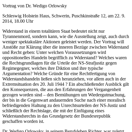
Vortrag von Dr. Wedigo Orlowsky
Schleswig Holstein Haus, Schwerin, Puschkinstraße 12, am 22. 9.
2014, 18.00 Uhr
Widerstand in einem totalitären Staat bedeutet nicht nur
Tyrannenmord, sondern kann, wie die Ausstellung zeigt, auch durch
weniger spektakuläre Aktionen geleistet werden. Der Vortrag will
Anstöße zur Klärung über die inneren Bezüge zwischen Widerstand
und Recht geben: Unter welchen Voraussetzungen wird
oppositionelles Handeln begrifflich zu Widerstand? Welches waren
die Rechtsgrundlagen für die Urteile der NS-Strafjustiz gegen
Regimegegner, welches ihre Diktion und ihre typische
Argumentation? Welche Gründe für eine Rechtfertigung von
Widerstandshandeln ließen sich heranziehen, vor allem auch in der
Extremsituation des 20. Juli 1944 ? Ein abschließender Ausblick gilt
den Konsequenzen, die aus den Erfahrungen der Vergangenheit
gezogen worden sind – den Bemühungen um Wiedergutmachung,
der bis in die Gegenwart andauernden Suche nach einer moralisch
befriedigenden Haltung zu den Unrechtsurteilen der NS-Justiz und
schließlich der Rechtslage, die mit der Einfügung eines
Widerstandsrechts in das Grundgesetz der Bundesrepublik
geschaffen worden ist.
Dr. Wedigo Orlowsky, in seinem Berufsleben Richter, war zuletzt