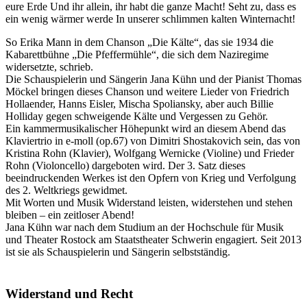
eure Erde Und ihr allein, ihr habt die ganze Macht! Seht zu, dass es
ein wenig wärmer werde In unserer schlimmen kalten Winternacht!
So Erika Mann in dem Chanson „Die Kälte“, das sie 1934 die
Kabarettbühne „Die Pfeffermühle“, die sich dem Naziregime
widersetzte, schrieb.
Die Schauspielerin und Sängerin Jana Kühn und der Pianist Thomas
Möckel bringen dieses Chanson und weitere Lieder von Friedrich
Hollaender, Hanns Eisler, Mischa Spoliansky, aber auch Billie
Holliday gegen schweigende Kälte und Vergessen zu Gehör.
Ein kammermusikalischer Höhepunkt wird an diesem Abend das
Klaviertrio in e-moll (op.67) von Dimitri Shostakovich sein, das von
Kristina Rohn (Klavier), Wolfgang Wernicke (Violine) und Frieder
Rohn (Violoncello) dargeboten wird. Der 3. Satz dieses
beeindruckenden Werkes ist den Opfern von Krieg und Verfolgung
des 2. Weltkriegs gewidmet.
Mit Worten und Musik Widerstand leisten, widerstehen und stehen
bleiben – ein zeitloser Abend!
Jana Kühn war nach dem Studium an der Hochschule für Musik
und Theater Rostock am Staatstheater Schwerin engagiert. Seit 2013
ist sie als Schauspielerin und Sängerin selbstständig.
Widerstand und Recht