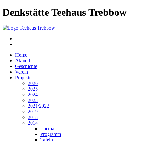
Denkstätte Teehaus Trebbow
Home
Aktuell
Geschichte
Verein
Projekte
2026
2025
2024
2023
2021/2022
2019
2018
2014
Thema
Programm
Tafeln