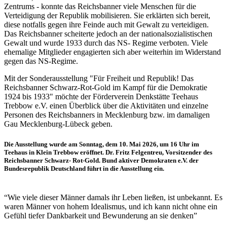
Zentrums - konnte das Reichsbanner viele Menschen für die
Verteidigung der Republik mobilisieren. Sie erklärten sich bereit,
diese notfalls gegen ihre Feinde auch mit Gewalt zu verteidigen.
Das Reichsbanner scheiterte jedoch an der nationalsozialistischen
Gewalt und wurde 1933 durch das NS- Regime verboten. Viele
ehemalige Mitglieder engagierten sich aber weiterhin im Widerstand
gegen das NS-Regime.
Mit der Sonderausstellung "Für Freiheit und Republik! Das
Reichsbanner Schwarz-Rot-Gold im Kampf für die Demokratie
1924 bis 1933" möchte der Förderverein Denkstätte Teehaus
Trebbow e.V. einen Überblick über die Aktivitäten und einzelne
Personen des Reichsbanners in Mecklenburg bzw. im damaligen
Gau Mecklenburg-Lübeck geben.
Die Ausstellung wurde am Sonntag, dem 10. Mai 2026, um 16 Uhr im
Teehaus in Klein Trebbow eröffnet. Dr. Fritz Felgentreu, Vorsitzender des
Reichsbanner Schwarz- Rot-Gold. Bund aktiver Demokraten e.V. der
Bundesrepublik Deutschland führt in die Ausstellung ein.
“Wie viele dieser Männer damals ihr Leben ließen, ist unbekannt. Es
waren Männer von hohem Idealismus, und ich kann nicht ohne ein
Gefühl tiefer Dankbarkeit und Bewunderung an sie denken”