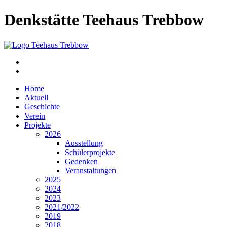
Denkstätte Teehaus Trebbow
Home
Aktuell
Geschichte
Verein
Projekte
2026
Ausstellung
Schülerprojekte
Gedenken
Veranstaltungen
2025
2024
2023
2021/2022
2019
2018