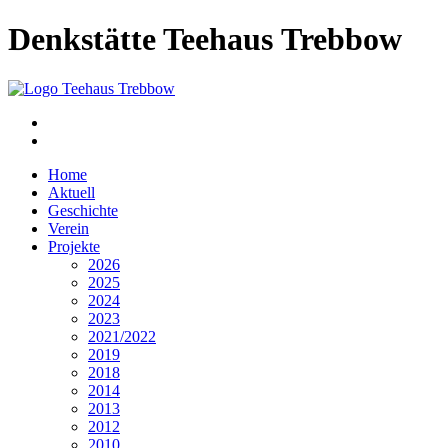
Denkstätte Teehaus Trebbow
Home
Aktuell
Geschichte
Verein
Projekte
2026
2025
2024
2023
2021/2022
2019
2018
2014
2013
2012
2010