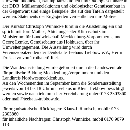
Umweltbibliotheken, Baumpflanzaktionen und Ökologieseminare in
der DDR, Müllsammelaktionen und ökologischer Gemüseanbau in
der Gegenwart sind einige Beispiele, die auf den Tafeln dargestellt
werden. Statements der Engagierten verdeutlichen ihre Motive.
Der Kurator Christoph Wunnicke führt in die Ausstellung ein und
spricht mit Jörn Mothes, Abteilungsleiter Klimaschutz im
Ministerium für Landwirtschaft Mecklenburg-Vorpommerns, und
Georg Lemke, Gemüsebauer aus Holthusen, über ihr
Umweltengagement. Die Ausstellung wird durch
Vereinsvorsitzenden der Denkstätte Teehaus Trebbow e.V., Herrn
Dr. U. Ivo von Trotha eröffnet.
Die Wanderausstellung wurde gefördert durch die Landeszentrale
für politische Bildung Mecklenburg-Vorpommern und den
Landkreis Nordwestmecklenburg.
An den Wochenenden im September kann die Sonderausstellung
jeweils von 14 bis 18 Uhr im Teehaus in Klein Trebbow besichtigt
werden sowie nach telefonischer Vereinbarung unter 0173 2303860
oder mail@teehaus-trebbow.de.
für organisatorische Rückfragen: Klaus-J. Ramisch, mobil 0173
2303860
für inhaltliche Nachfragen: Christoph Wunnicke, mobil 0170 9079
113