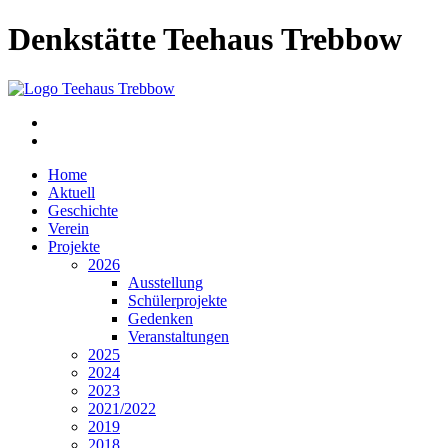
Denkstätte Teehaus Trebbow
Home
Aktuell
Geschichte
Verein
Projekte
2026
Ausstellung
Schülerprojekte
Gedenken
Veranstaltungen
2025
2024
2023
2021/2022
2019
2018