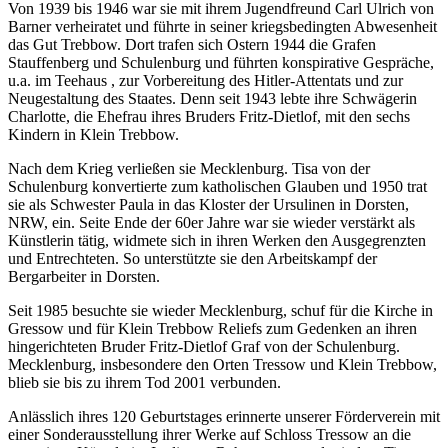
Von 1939 bis 1946 war sie mit ihrem Jugendfreund Carl Ulrich von
Barner verheiratet und führte in seiner kriegsbedingten Abwesenheit
das Gut Trebbow. Dort trafen sich Ostern 1944 die Grafen
Stauffenberg und Schulenburg und führten konspirative Gespräche,
u.a. im Teehaus , zur Vorbereitung des Hitler-Attentats und zur
Neugestaltung des Staates. Denn seit 1943 lebte ihre Schwägerin
Charlotte, die Ehefrau ihres Bruders Fritz-Dietlof, mit den sechs
Kindern in Klein Trebbow.
Nach dem Krieg verließen sie Mecklenburg. Tisa von der
Schulenburg konvertierte zum katholischen Glauben und 1950 trat
sie als Schwester Paula in das Kloster der Ursulinen in Dorsten,
NRW, ein. Seite Ende der 60er Jahre war sie wieder verstärkt als
Künstlerin tätig, widmete sich in ihren Werken den Ausgegrenzten
und Entrechteten. So unterstützte sie den Arbeitskampf der
Bergarbeiter in Dorsten.
Seit 1985 besuchte sie wieder Mecklenburg, schuf für die Kirche in
Gressow und für Klein Trebbow Reliefs zum Gedenken an ihren
hingerichteten Bruder Fritz-Dietlof Graf von der Schulenburg.
Mecklenburg, insbesondere den Orten Tressow und Klein Trebbow,
blieb sie bis zu ihrem Tod 2001 verbunden.
Anlässlich ihres 120 Geburtstages erinnerte unserer Förderverein mit
einer Sonderausstellung ihrer Werke auf Schloss Tressow an die